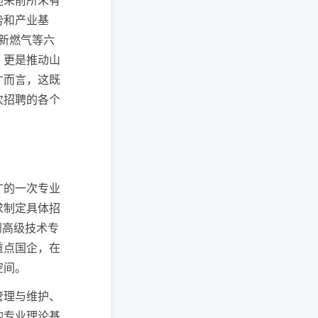
迎来前所未有
势和产业基
新燃气等六
，更是推动山
才而言，这既
次招聘的各个
广的一次专业
求制定具体招
到高级技术专
重点国企，在
空间。
管理与维护、
的专业理论基