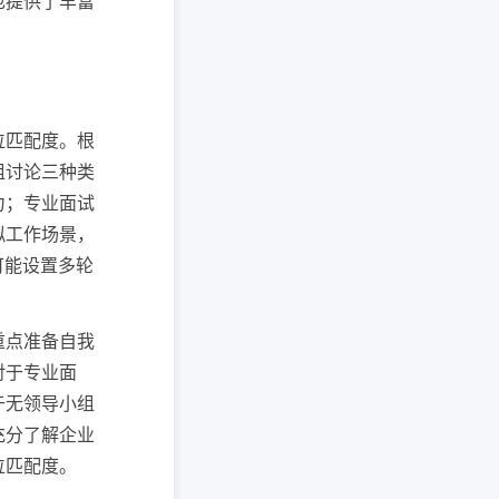
也提供了丰富
位匹配度。根
组讨论三种类
力；专业面试
拟工作场景，
可能设置多轮
重点准备自我
对于专业面
于无领导小组
充分了解企业
位匹配度。