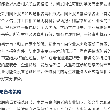
可能要求具备相关职业资格证书，研发岗位可能对学历有更高要
要采用网上报名和现场报名两种形式。网上报名需登录各企业官
写个人信息并上传相关证明材料；现场报名则需参加企业组织的
料。报名材料一般包括：个人简历、学历学位证书、专业资格证
证书等。所有材料必须真实有效，如有弄虚作假，一经查实将取
为初步审查和复审两个阶段。初步审查由企业人力资源部门负责
合基本报名条件；复审则由专业技术部门进行，重点评估应聘者
。审查结果将通过短信、邮件或电话通知应聘者，请务必保持通
查的应聘者，企业将统一发放准考证，凭准考证参加后续考试环
企业可能会设置初试环节，通过初试的考生才能进入正式笔试和
做好充分准备。
与备考策略
招聘的重要筛选环节，主要考察应聘者的专业知识、综合能力和
招聘公告，笔试内容通常包括以下几个部分：专业知识测试、综