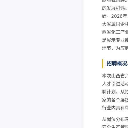
随着我国经
的发展机遇
础。202
大省属国企
西省化工产
是展示专业
环节，为应
招聘概况
本次山西省
人才引进活
聘计划。从
家的各个层
行业内具有
从岗位分布
安全生产管