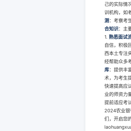
己的实际情况
训机构，如老
测
：考察考
合知识
：主
1.
熟悉面试
自信，积极回
西本土专注
经帮助众多
库
：提供丰
术，为考生提
快速提高应试
业的师资力量
提前适应考试
2024农
们，开启您
laohuangxu