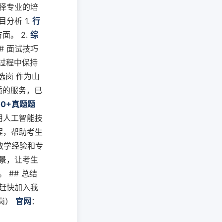
择专业的培
分析 1.
行
。 2.
综
# 面试技巧
过程中保持
选岗 作为山
质的服务，已
00+真题题
用人工智能技
程，帮助考生
教学经验和专
景，让考生
 ## 总结
赶快加入我
岗）
官网
：