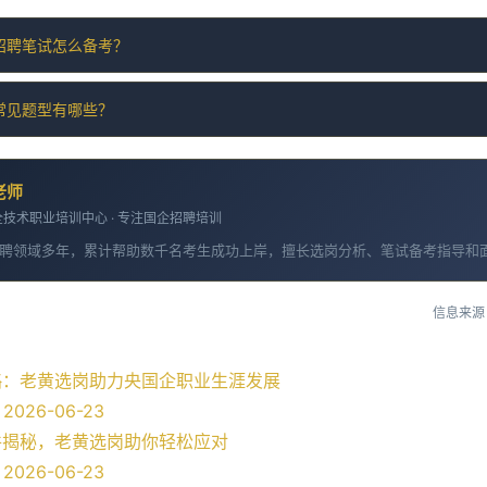
招聘笔试怎么备考？
常见题型有哪些？
老师
技术职业培训中心 · 专注国企招聘培训
聘领域多年，累计帮助数千名考生成功上岸，擅长选岗分析、笔试备考指导和
信息来源
略：老黄选岗助力央国企职业生涯发展
026-06-23
件揭秘，老黄选岗助你轻松应对
026-06-23