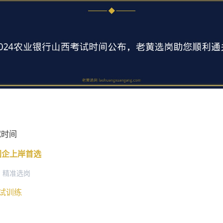
试时间
央国企上岸首选
+ 精准选岗
面试训练