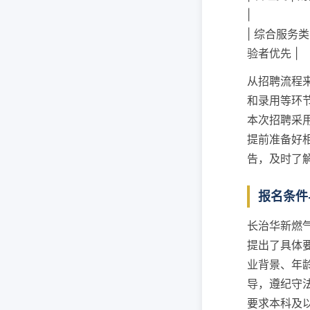
|
| 综合服务类
验者优先 |
从招聘流程
和录用等环
本次招聘采
提前准备好
告，及时了
报名条件
长治华新燃
提出了具体
业背景、年
导，遵纪守
要求本科及