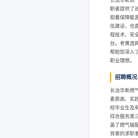
长治华新燃
职者提供了
担着保障能
伍建设，也
程技术、安
台。老黄选
帮助您深入
职业理想。
招聘概况
长治华新燃
素质高、实践
校毕业生及
综合服务类
盖了燃气输
背景的求职