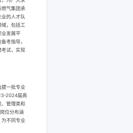
告，为广大求
新燃气集团承
企业的人才队
领域，包括工
职业发展平
的备考指导，
聘考试，实现
选拔一批专业
-2024届高
类、管理类和
体岗位分布涵
，为不同专业