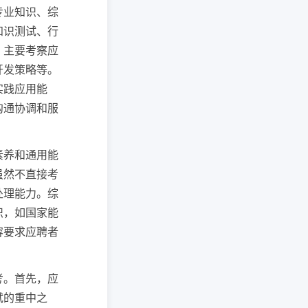
专业知识、综
知识测试、行
，主要考察应
开发策略等。
实践应用能
沟通协调和服
素养和通用能
虽然不直接考
处理能力。综
识，如国家能
容要求应聘者
考。首先，应
试的重中之