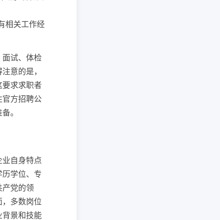
| 有相关工作经
、面试、体检
得注意的是，
这要求求职者
注官方招聘公
准备。
企业自身特点
学历学位、专
共产党的领
面，多数岗位
业背景和技能