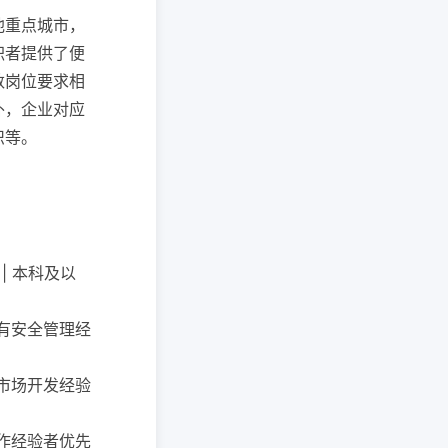
他重点城市，
职者提供了便
数岗位要求相
外，企业对应
识等。
| 本科及以
| 有安全管理经
 有市场开发经验
务工作经验者优先