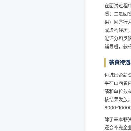
在面试过程
质；二是回答
果）回答行
或虚构经历
能评分和反
辅导班，获
薪资待遇
运城国企薪
平在山西省
绩和单位效
核结果发放。
6000-1
除了基本薪
还会补充企