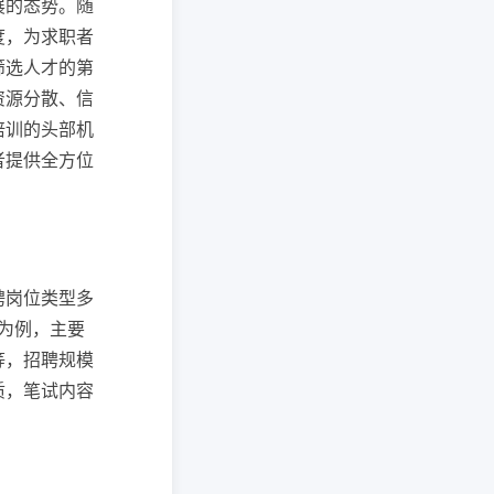
展的态势。随
度，为求职者
筛选人才的第
资源分散、信
培训的头部机
者提供全方位
聘岗位类型多
为例，主要
等，招聘规模
质，笔试内容