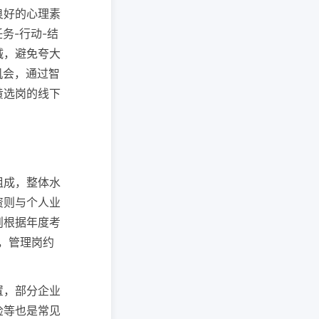
良好的心理素
务-行动-结
诚，避免夸大
机会，通过智
黄选岗的线下
组成，整体水
资则与个人业
则根据年度考
元，管理岗约
置，部分企业
检等也是常见