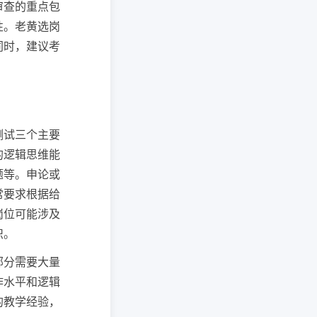
审查的重点包
性。老黄选岗
同时，建议考
测试三个主要
的逻辑思维能
题等。申论或
常要求根据给
岗位可能涉及
识。
部分需要大量
作水平和逻辑
的教学经验，