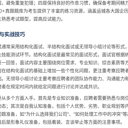
固，避免重复犯错；四是保持良好的作息习惯，确保备考期间精
00+真题题库为考生提供了丰富的练习资源，涵盖运城各大国企
生熟悉考试题型，提高应试能力。
与实战技巧
试通常采用结构化面试、半结构化面试或无领导小组讨论等形式
业技能测试环节。结构化面试是最常见的面试形式，面试官根据
逐一回答，面试内容主要围绕岗位需求、专业知识、综合素质等
则在结构化面试的基础上增加一些个性化问题，更注重考察应聘
划。无领导小组讨论主要考察应聘者的团队协作能力、沟通能力
聘者在规定时间内就给定问题进行讨论并达成共识。
要从多个方面入手。首先是专业知识准备，应聘者需要熟悉与岗
动态；其次是自我认知准备，包括个人优势、劣势、职业规划等
题准备，如"为什么选择我们公司"、"如何处理工作中的冲突"
最后是形象礼仪准备，包括着装、言谈举止等方面的注意事项。