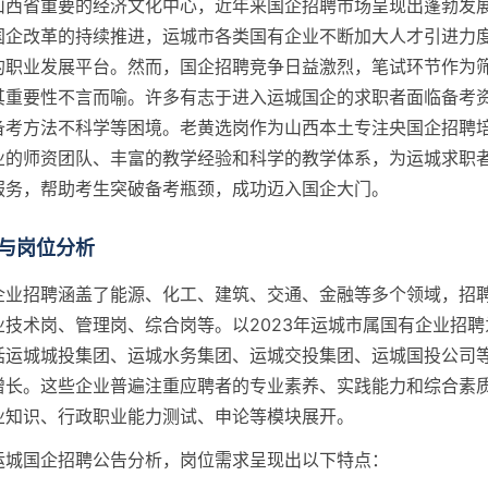
山西省重要的经济文化中心，近年来国企招聘市场呈现出蓬勃发
国企改革的持续推进，运城市各类国有企业不断加大人才引进力
的职业发展平台。然而，国企招聘竞争日益激烈，笔试环节作为
其重要性不言而喻。许多有志于进入运城国企的求职者面临备考
备考方法不科学等困境。老黄选岗作为山西本土专注央国企招聘
业的师资团队、丰富的教学经验和科学的教学体系，为运城求职
服务，帮助考生突破备考瓶颈，成功迈入国企大门。
与岗位分析
企业招聘涵盖了能源、化工、建筑、交通、金融等多个领域，招
业技术岗、管理岗、综合岗等。以2023年运城市属国有企业招聘
括运城城投集团、运城水务集团、运城交投集团、运城国投公司
增长。这些企业普遍注重应聘者的专业素养、实践能力和综合素
业知识、行政职业能力测试、申论等模块展开。
运城国企招聘公告分析，岗位需求呈现出以下特点：