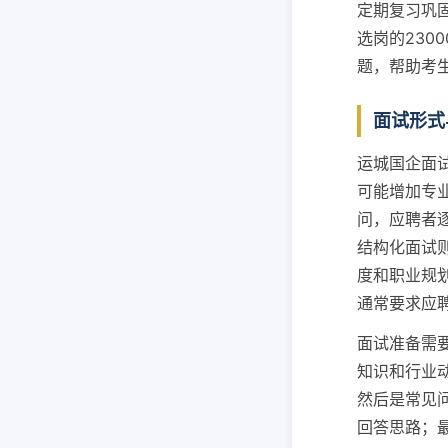
定期复习巩
选岗的230
题，帮助考
面试形式
运城国企面
可能增加专
问，应聘者
结构化面试
度和职业规
通常要求应
面试准备需
知识和行业
然后是常见问
回答思路；