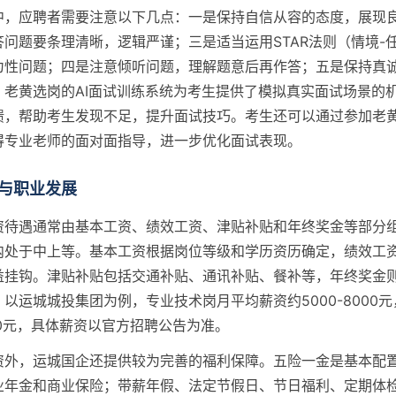
中，应聘者需要注意以下几点：一是保持自信从容的态度，展现
问题要条理清晰，逻辑严谨；三是适当运用STAR法则（情境-任
为性问题；四是注意倾听问题，理解题意后再作答；五是保持真
。老黄选岗的AI面试训练系统为考生提供了模拟真实面试场景的
馈，帮助考生发现不足，提升面试技巧。考生还可以通过参加老
得专业老师的面对面指导，进一步优化面试表现。
与职业发展
资待遇通常由基本工资、绩效工资、津贴补贴和年终奖金等部分
内处于中上等。基本工资根据岗位等级和学历资历确定，绩效工
益挂钩。津贴补贴包括交通补贴、通讯补贴、餐补等，年终奖金
以运城城投集团为例，专业技术岗月平均薪资约5000-8000
0000元，具体薪资以官方招聘公告为准。
资外，运城国企还提供较为完善的福利保障。五险一金是基本配
业年金和商业保险；带薪年假、法定节假日、节日福利、定期体