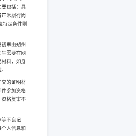
主要包括：具
有正常履行岗
位特定条件则
格初审由朔州
考生需要在网
明材料，如身
试。
提交的证明材
印件参加资格
。资格复审不
弊等不良记
供个人信息和