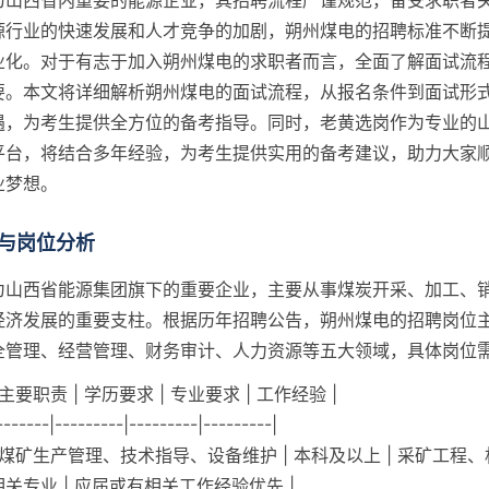
为山西省内重要的能源企业，其招聘流程严谨规范，备受求职者
源行业的快速发展和人才竞争的加剧，朔州煤电的招聘标准不断
业化。对于有志于加入朔州煤电的求职者而言，全面了解面试流
要。本文将详细解析朔州煤电的面试流程，从报名条件到面试形
遇，为考生提供全方位的备考指导。同时，老黄选岗作为专业的
平台，将结合多年经验，为考生提供实用的备考建议，助力大家
业梦想。
与岗位分析
为山西省能源集团旗下的重要企业，主要从事煤炭开采、加工、
经济发展的重要支柱。根据历年招聘公告，朔州煤电的招聘岗位
全管理、经营管理、财务审计、人力资源等五大领域，具体岗位
 主要职责 | 学历要求 | 专业要求 | 工作经验 |
-------|---------|---------|---------|
 | 煤矿生产管理、技术指导、设备维护 | 本科及以上 | 采矿工程
关专业 | 应届或有相关工作经验优先 |