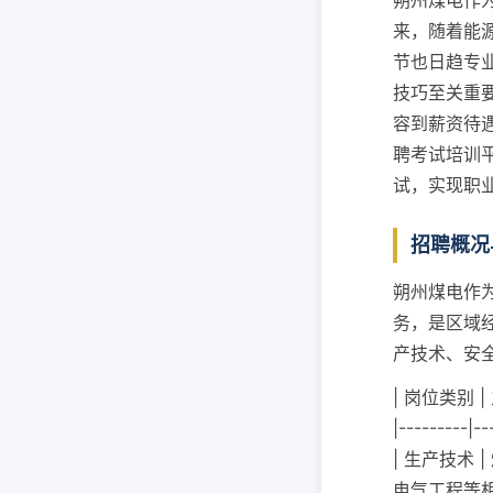
朔州煤电作
来，随着能
节也日趋专
技巧至关重
容到薪资待
聘考试培训
试，实现职
招聘概况
朔州煤电作
务，是区域
产技术、安
| 岗位类别 |
|---------|--
| 生产技术
电气工程等相