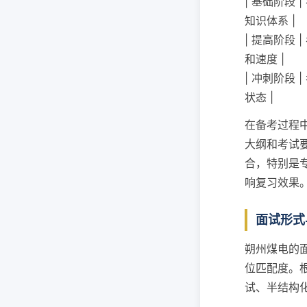
| 基础阶段
知识体系 |
| 提高阶段 
和速度 |
| 冲刺阶段
状态 |
在备考过程
大纲和考试
合，特别是
响复习效果
面试形式
朔州煤电的
位匹配度。
试、半结构