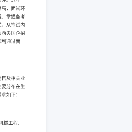
关注。近年
提高，面试环
程、掌握备考
式，从笔试内
山西央国企招
顺利通过面
销售及相关业
主要分布在生
需求如下：
、机械工程、