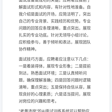
面试准备是成功的关键。应聘者应提前了
解面试形式和内容，有针对性地准备。自
我介绍是面试的开场，应简洁明了，突出
自己的专业背景、实践经历和优势。专业
问题的回答应条理清晰，重点突出，展现
扎实的专业功底。针对无领导小组讨论，
应积极参与，善于倾听和表达，展现团队
协作精神。
面试技巧方面，应聘者应注意以下几点：
一是着装得体，展现专业形象；二是提前
到达，熟悉面试环境；三是认真倾听问
题，确保理解准确；四是回答问题时逻辑
清晰，重点突出；五是保持自信从容，展
现良好的心理素质；六是适当提问，展现
对岗位的兴趣和思考。
"老黄选岗"的AI面试训练系统可以帮助应