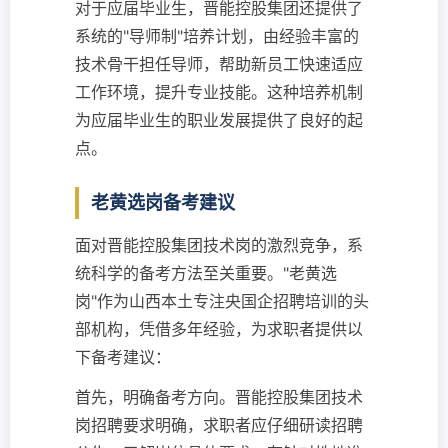
对于应届毕业生，晋能控股集团还提供了
系统的"导师制"培养计划，由经验丰富的
技术骨干担任导师，帮助新员工快速适应
工作环境，提升专业技能。这种培养机制
为应届毕业生的职业发展提供了良好的起
点。
老黄选岗备考建议
面对晋能控股集团技术岗的激烈竞争，系
统科学的备考方法至关重要。"老黄选
岗"作为山西本土专注央国企招聘培训的头
部机构，凭借多年经验，为求职者提供以
下备考建议：
首先，明确备考方向。晋能控股集团技术
岗招聘要求明确，求职者应仔细研读招聘