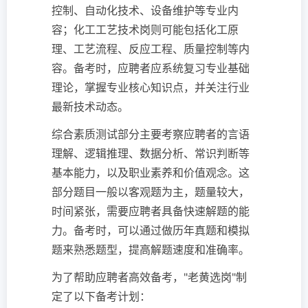
控制、自动化技术、设备维护等专业内
容；化工工艺技术岗则可能包括化工原
理、工艺流程、反应工程、质量控制等内
容。备考时，应聘者应系统复习专业基础
理论，掌握专业核心知识点，并关注行业
最新技术动态。
综合素质测试部分主要考察应聘者的言语
理解、逻辑推理、数据分析、常识判断等
基本能力，以及职业素养和价值观念。这
部分题目一般以客观题为主，题量较大，
时间紧张，需要应聘者具备快速解题的能
力。备考时，可以通过做历年真题和模拟
题来熟悉题型，提高解题速度和准确率。
为了帮助应聘者高效备考，"老黄选岗"制
定了以下备考计划：