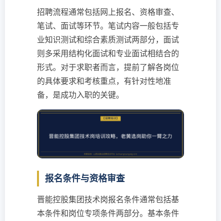
招聘流程通常包括网上报名、资格审查、
笔试、面试等环节。笔试内容一般包括专
业知识测试和综合素质测试两部分，面试
则多采用结构化面试和专业面试相结合的
形式。对于求职者而言，提前了解各岗位
的具体要求和考核重点，有针对性地准
备，是成功入职的关键。
报名条件与资格审查
晋能控股集团技术岗报名条件通常包括基
本条件和岗位专项条件两部分。基本条件