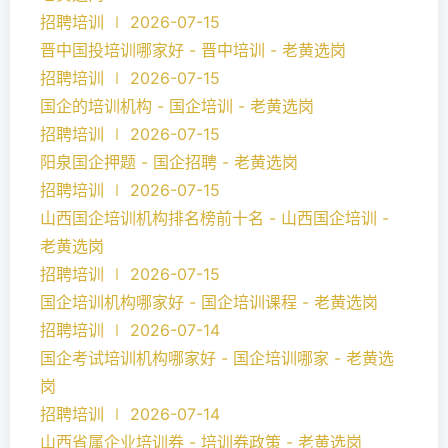
招聘培训 ∣ 2026-07-15
晋中国投培训哪家好 - 晋中培训 - 老黄选岗
招聘培训 ∣ 2026-07-15
国企的培训机构 - 国企培训 - 老黄选岗
招聘培训 ∣ 2026-07-15
阳泉国企押题 - 国企招聘 - 老黄选岗
招聘培训 ∣ 2026-07-15
山西国企培训机构排名榜前十名 - 山西国企培训 -
老黄选岗
招聘培训 ∣ 2026-07-15
国企培训机构哪家好 - 国企培训课程 - 老黄选岗
招聘培训 ∣ 2026-07-14
国企考试培训机构哪家好 - 国企培训哪家 - 老黄选
岗
招聘培训 ∣ 2026-07-14
山西省属企业培训券 - 培训券政策 - 老黄选岗