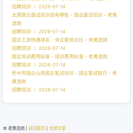
招聘培训 ∣ 2026-07-14
太原国企面试培训班有哪些 - 国企面试培训 - 老黄
选岗
招聘培训 ∣ 2026-07-14
国企工资待遇排名 - 央企薪资对比 - 老黄选岗
招聘培训 ∣ 2026-07-14
国企培训费用标准 - 培训费用标准 - 老黄选岗
招聘培训 ∣ 2026-07-14
忻州市国企山西国企笔试培训 - 国企笔试技巧 - 老
黄选岗
招聘培训 ∣ 2026-07-14
© 老黄选岗 |
返回首页
|
全部文章