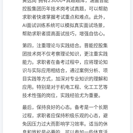
黄选岗"拥有23000+真题题库，涵盖晋能
控股集团历年技术岗考试真题，可以帮助
求职者快速掌握考试重点和难点。此外，
AI面试训练系统可以模拟真实面试场景，
帮助求职者提高面试技巧，增强自信心。
第四，注重理论与实践结合。晋能控股集
团技术岗不仅考察理论知识，更注重实践
能力。求职者在备考过程中，应将理论知
识与实际应用相结合，通过案例分析、项
目实践等方式，加深对专业知识的理解和
应用。特别是对于机电工程、化工工艺等
技术性强的岗位，实践经验尤为重要。
最后，保持良好的心态。备考是一个长期
过程，求职者应保持积极乐观的心态，避
免因压力过大而影响学习效率。适当的休
息和放松是必要的，可以参加一些体育活