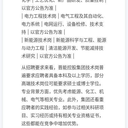
化学 | 工艺优化、新产品研发、质量控制 |
以官方公告为准 |
| 电力工程技术岗 | 电气工程及其自动化、
电力系统 | 电网运行、设备检修、技术支
持 | 以官方公告为准 |
| 新能源技术岗 | 新能源科学与工程、能源
与动力工程 | 清洁能源开发、节能减排技
术研究 | 以官方公告为准 |
从招聘要求来看，晋能控股集团技术岗普
遍要求应聘者具备本科及以上学历，部分
高端技术岗位可能要求硕士或博士学位。
专业背景方面，优先考虑能源、化工、机
械、电气等相关专业。此外，集团还看重
应聘者的实践经验，如参与过相关科研项
目、实习经历或持有相关专业资格证书，
这些都能在竞争中增加优势。