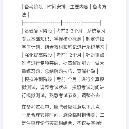
| 备考阶段 | 时间安排 | 主要内容 | 备考方
法 |
|---------|---------|---------|---------|
| 基础复习阶段 | 考前2-3个月 | 系统复习
专业基础知识，掌握核心概念 | 制定详细
学习计划，结合教材和笔记进行系统学习 |
| 强化提高阶段 | 考前1-2个月 | 针对重点
难点进行专项突破，提高解题能力 | 做大
量练习题，总结解题技巧，查漏补缺 |
| 模拟冲刺阶段 | 考前1个月 | 进行全真模
拟测试，调整考试状态 | 按照考试时间进
行模拟测试，熟悉考试节奏，调整心态 |
在备考过程中，应聘者应注意以下几点：
一是合理安排时间，避免临时抱佛脚；二
是注重理论与实践相结合，不仅要掌握理