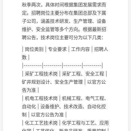
秋季两次，具体时间根据集团发展需求而
定。招聘岗位主要分布在集团总部及下属
子公司，涵盖技术研发、生产管理、设备
维护、安全监管等多个方向。根据最新招
聘公告，技术岗位主要可分为以下几类：
| 岗位类别 | 专业要求 | 工作内容 | 招聘人
数 |
|---------|---------|---------|---------|
| 采矿工程技术岗 | 采矿工程、安全工程 |
矿井规划设计、安全生产管理 | 以官方公
告为准 |
| 机电工程技术岗 | 机械工程、电气工程、
自动化 | 设备维护、技术改造、自动化控
制 | 以官方公告为准 |
| 化工工艺技术岗 | 化学工程与工艺、应用