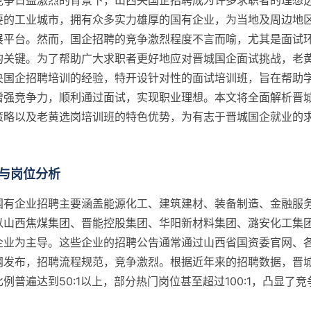
竞争日益激烈的背景下，山西央国企招聘成为许多求职者的理想
要的工业城市，拥有众多实力雄厚的国有企业，为当地及周边地
展平台。然而，国企招聘的竞争激烈程度不言而喻，尤其是面试
的关键。为了帮助广大求职者更好地应对晋城国企面试挑战，老
央国企招聘培训的经验，特开设针对性的面试培训班，旨在帮助
增强竞争力，顺利通过面试，实现职业理想。本文将全面解析晋
策略以及老黄选岗培训班的特色优势，为有志于晋城国企就业的
与岗位分析
国有企业招聘主要涵盖能源化工、建筑建材、装备制造、金融服
以山西焦煤集团、晋能控股集团、华阳新材料集团、潞安化工集
企业为主导。这些企业的招聘公告通常通过山西省国资委官网、
网发布，招聘流程规范，竞争激烈。根据近年来的招聘数据，晋
例普遍达到50:1以上，部分热门岗位甚至超过100:1，凸显了