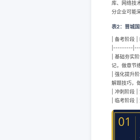
库、网络技
分企业可能
表2：晋城
| 备考阶段 |
|---------|--
| 基础夯实阶
记，做章节练
| 强化提升
解题技巧，做
| 冲刺阶段 
| 临考阶段 