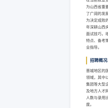
在当前就业
为山西省重
了广阔的发
为决定成败
年深耕山西
面试技巧，
特点、备考
业指导。
招聘概况
晋城地区的
领域，其中
集团等大型
及地方人才
人数与录用比
度。