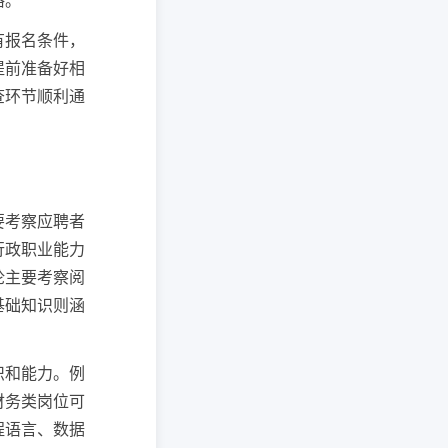
格。
有报名条件，
提前准备好相
查环节顺利通
要考察应聘者
行政职业能力
论主要考察阅
基础知识则涵
识和能力。例
财务类岗位可
程语言、数据