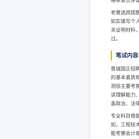
格审查贯穿
老黄选岗提
如实填写个
关证明材料
过。
笔试内容
晋城国企招
的基本素质
测验主要考
读理解能力
盖政治、法
专业科目根
如，工程技
能考察会计