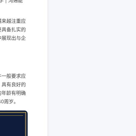
 | 沟通能
越来越注重应
要具备扎实的
中展现出与企
件一般要求应
，具有良好的
的年龄有明确
0周岁。