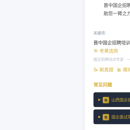
晋中国企招
助您一臂之
关键词：
晋中国企招聘培
🎯 老黄选岗
国企招聘培训专家 · 
📝 刷真题
🎤 
常见问题
山西国企
Q
国企面试
Q