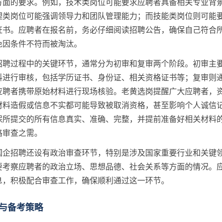
方面的要求。例如，技术类岗位可能要求应聘者具备相关专业背
理类岗位可能强调领导力和团队管理能力；而技能类岗位则可能
证书。应聘者在报名前，务必仔细阅读招聘公告，确保自己符合
免因条件不符而被淘汰。
招聘过程中的关键环节，通常分为初审和复审两个阶段。初审主
料进行审核，包括学历证书、身份证、相关资格证书等；复审则
应聘者携带原始材料进行现场核验。老黄选岗提醒广大应聘者，
材料造假或信息不实都可能导致被取消资格，甚至影响个人诚信
保所提交的所有信息真实、准确、完整，并提前准备好相关材料
格审查之需。
国企招聘还设有政治审查环节，特别是涉及国家重要行业和关键
要考察应聘者的政治立场、思想品德、社会关系等方面的情况。
息，积极配合审查工作，确保顺利通过这一环节。
与备考策略