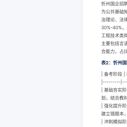
忻州国企招
为公共基础
治理论、法
30%-40
工程技术类岗
主要包括言
合能力，占比
表2：忻州
| 备考阶段 |
|---------|--
| 基础夯实
划，结合教材
| 强化提升阶
建立错题本，
| 冲刺模拟阶