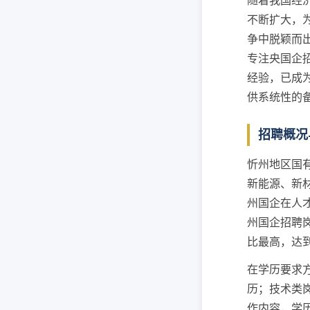
随着我国经
不断扩大，
争中脱颖而
专注央国企
经验，已成
供系统性的
招聘概况
忻州地区国
新能源、新
州国企在人
州国企招聘
比最高，达
在学历要求
历；技术类
作内容，学