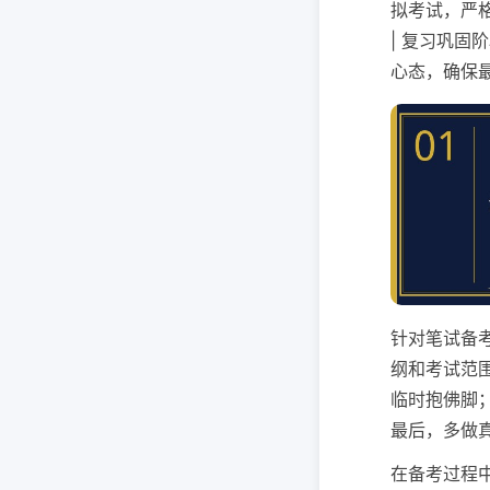
拟考试，严格
| 复习巩固
心态，确保最
针对笔试备
纲和考试范
临时抱佛脚
最后，多做
在备考过程