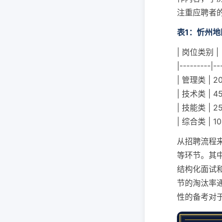
注重应聘者
表1：忻州
| 岗位类别 |
|---------|--
| 管理类 |
| 技术类 |
| 技能类 |
| 综合类 | 
从招聘流程
等环节。其
结构化面试
节的淘汰率通
性的备考对