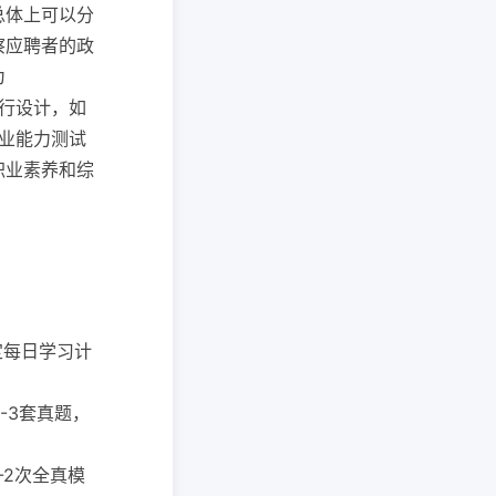
总体上可以分
察应聘者的政
为
进行设计，如
职业能力测试
职业素养和综
制定每日学习计
2-3套真题，
-2次全真模