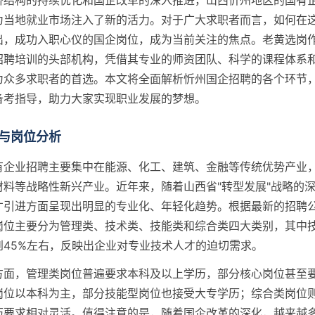
济结构的持续优化和国企改革的深入推进，山西忻州地区的国有
为当地就业市场注入了新的活力。对于广大求职者而言，如何在
出，成功入职心仪的国企岗位，成为当前关注的焦点。老黄选岗
招聘培训的头部机构，凭借其专业的师资团队、科学的课程体系
为众多求职者的首选。本文将全面解析忻州国企招聘的各个环节
备考指导，助力大家实现职业发展的梦想。
与岗位分析
有企业招聘主要集中在能源、化工、建筑、金融等传统优势产业
材料等战略性新兴产业。近年来，随着山西省"转型发展"战略的
才引进方面呈现出明显的专业化、年轻化趋势。根据最新的招聘
岗位主要分为管理类、技术类、技能类和综合类四大类别，其中
到45%左右，反映出企业对专业技术人才的迫切需求。
方面，管理类岗位普遍要求本科及以上学历，部分核心岗位甚至
岗位以本科为主，部分技能型岗位也接受大专学历；综合类岗位
历要求相对灵活。值得注意的是，随着国企改革的深化，越来越