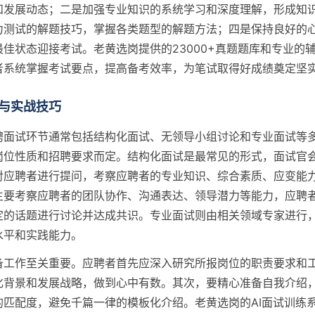
和发展动态；二是加强专业知识的系统学习和深度理解，形成知
力测试的解题技巧，掌握各类题型的解题方法；四是保持良好的
佳状态迎接考试。老黄选岗提供的23000+真题题库和专业的
者系统掌握考试要点，提高备考效率，为笔试取得好成绩奠定坚
与实战技巧
聘面试环节通常包括结构化面试、无领导小组讨论和专业面试等
岗位性质和招聘要求而定。结构化面试是最常见的形式，面试官
对应聘者进行提问，考察应聘者的专业知识、综合素质、应变能
主要考察应聘者的团队协作、沟通表达、领导潜力等能力，应聘
定的话题进行讨论并达成共识。专业面试则由相关领域专家进行
水平和实践能力。
备工作至关重要。应聘者首先应深入研究所报岗位的职责要求和
化背景和发展战略，做到心中有数。其次，要精心准备自我介绍
的匹配度，避免千篇一律的模板化介绍。老黄选岗的AI面试训练