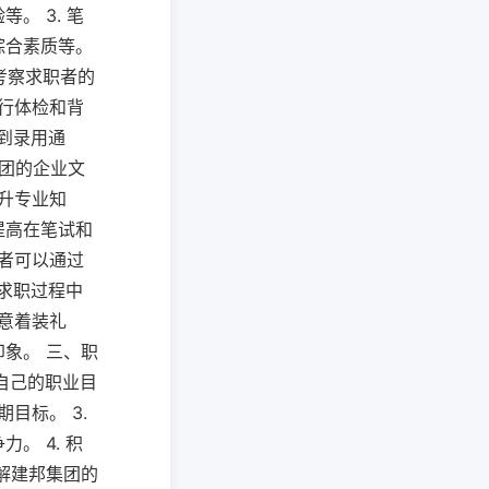
。 3. 笔
综合素质等。
考察求职者的
进行体检和背
收到录用通
集团的企业文
提升专业知
提高在笔试和
职者可以通过
是求职过程中
注意着装礼
象。 三、职
自己的职业目
目标。 3.
。 4. 积
解建邦集团的