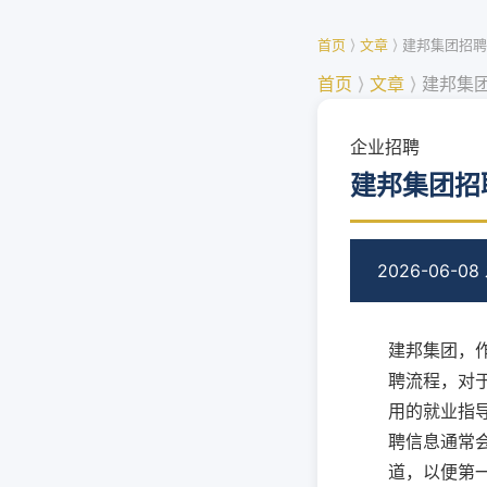
首页
⟩
文章
⟩
建邦集团招聘
首页
⟩
文章
⟩
建邦集
企业招聘
建邦集团招
2026-06-08
建邦集团，
聘流程，对
用的就业指导
聘信息通常
道，以便第一