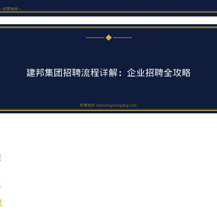
程
务
试