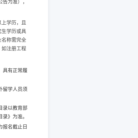
公告为准），
以上学历，且
究生学历或具
业名称需完全
，如注册工程
；具有正常履
外留学人员须
目录以教育部
目录》为准。
为报名截止日