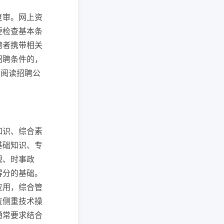
复审。网上资
要检查基本条
聘者携带相关
招聘条件的，
细阅读招聘公
知识、综合素
基础知识、专
规、时事政
得分的基础。
应用，综合管
位侧重技术操
通常要求结合