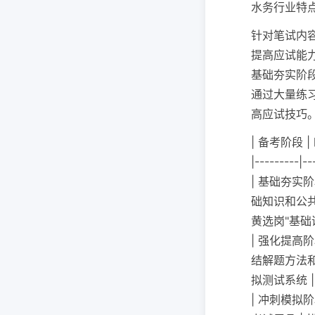
水务行业特
针对笔试内
提高应试能
基础夯实阶
通过大量练
高应试技巧
| 备考阶段 
|---------|--
| 基础夯实
础知识和公共
黄选岗"基础课
| 强化提高
结解题方法和
拟测试系统 |
| 冲刺模拟