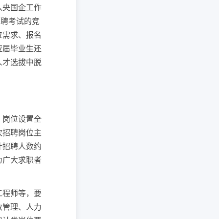
入央国企工作
招聘考试的竞
位需求、报名
应届毕业生还
人才选拔中脱
，岗位设置全
次招聘岗位主
计招聘人数约
为广大求职者
工程师等，要
政管理、人力