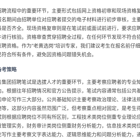
招聘流程中的重要环节，主要形式包括网上资格初审和现场资格
报名期间由招聘单位对应聘者提交的电子材料进行初步审核，主
料是否齐全。现场资格复审则是在笔试前或面试前进行，要求应
件进行核验。资格审查贯穿招聘全过程，在任何环节发现不符合
应聘资格。作为"老黄选岗"培训专家，我们建议考生在报名前仔
己符合所有条件，避免因资格问题错失机会。
备考策略
务集团招聘笔试是选拔人才的重要环节，主要考察应聘者的专业
力。根据往年招聘情况和官方公告提示，笔试内容通常包括公共
和申论写作三大部分。公共基础知识主要考察政治理论、法律法
德等，这部分内容虽然范围广泛，但考察重点相对固定，是考生
试则根据应聘岗位不同有所区别，工程技术类岗位侧重专业理论
重管理实务，财务审计类岗位侧重财务分析能力，信息技术类岗
论写作主要考察文字表达能力、逻辑思维能力和问题分析能力，