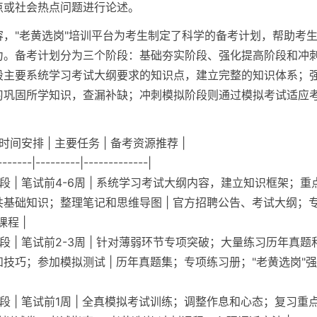
点或社会热点问题进行论述。
容，"老黄选岗"培训平台为考生制定了科学的备考计划，帮助考
力。备考计划分为三个阶段：基础夯实阶段、强化提高阶段和冲
段主要系统学习考试大纲要求的知识点，建立完整的知识体系；
习巩固所学知识，查漏补缺；冲刺模拟阶段则通过模拟考试适应
。
| 时间安排 | 主要任务 | 备考资源推荐 |
-------|---------|-------------|
阶段 | 笔试前4-6周 | 系统学习考试大纲内容，建立知识框架；
基础知识；整理笔记和思维导图 | 官方招聘公告、考试大纲；
程 |
阶段 | 笔试前2-3周 | 针对薄弱环节专项突破；大量练习历年真
技巧；参加模拟测试 | 历年真题集；专项练习册；"老黄选岗"
阶段 | 笔试前1周 | 全真模拟考试训练；调整作息和心态；复习