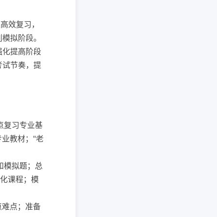
生高效复习，
刺模拟阶段。
强化提高阶段
考试节奏，提
重点复习专业基
专业教材；"老
题和模拟题；总
强化课程；模
重点难点；准备