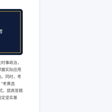
注时事政治，
掌握实际应用
力。同时，考
"老黄选
式，提高答题
奠定坚实基