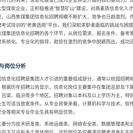
济时代的到来，信息化建设已成为企业转型升级的核心驱动力。
大型煤炭企业，正积极推进"智慧矿山"建设，对高素质信息化人
来，山西焦煤集团信息化招聘规模不断扩大，竞争也日趋激烈。
聘考试培训的"老黄选岗"平台，我们深知求职者面临的挑战与困
焦煤集团信息化招聘的各个环节，从岗位需求、报名条件、备考
供系统化、专业化的指导，助您在激烈的竞争中脱颖而出，成功
。
与岗位分析
团信息化招聘是集团人才引进的重要组成部分，通常以校园招聘
。根据历年招聘公告显示，信息化岗位主要集中在集团总部及下
、吕梁、临汾等多个地区。招聘对象以本科及以上学历为主，特
业生可适当放宽条件。从专业背景来看，计算机科学与技术、软
安全等相关专业毕业生具有明显优势。
主要分为技术研发类、系统运维类、网络安全类、数据管理类和
方向下又设有多个具体岗位。这些岗位不仅要求应聘者具备扎实