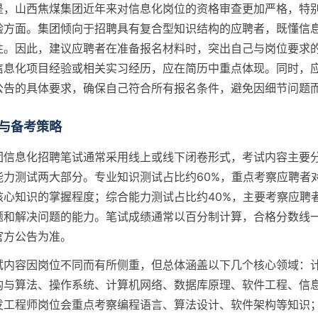
是，山西焦煤集团近年来对信息化岗位的资格审查更加严格，特
验方面。集团倾向于招聘具有复合型知识结构的应聘者，既懂信
性。因此，建议应聘者在准备报名材料时，突出自己与岗位要求
信息化项目经验或相关实习经历，应在简历中重点体现。同时，
公告的具体要求，确保自己符合所有报名条件，避免因细节问题
与备考策略
团信息化招聘笔试通常采用线上或线下闭卷形式，考试内容主要
能力测试两大部分。专业知识测试占比约60%，重点考察应聘者
核心知识的掌握程度；综合能力测试占比约40%，主要考察应聘
题和解决问题的能力。笔试成绩通常以百分制计算，合格分数线一
官方公告为准。
试内容因岗位不同而有所侧重，但总体涵盖以下几个核心领域：
构与算法、操作系统、计算机网络、数据库原理、软件工程、信
发工程师岗位会重点考察编程语言、算法设计、软件架构等知识