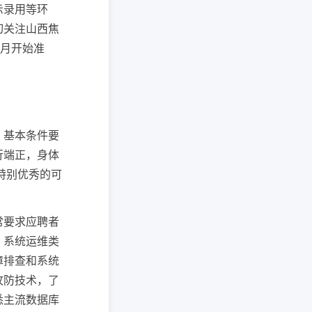
示录用等环
切关注山西焦
个月开始准
。
。基本条件要
行端正，身体
特别优秀的可
常要求应聘者
；系统运维类
障排查和系统
攻防技术，了
悉主流数据库