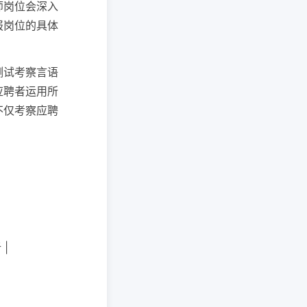
师岗位会深入
报岗位的具体
测试考察言语
应聘者运用所
不仅考察应聘
|