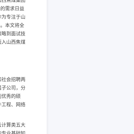
山西焦煤集团
才的需求日益
作为专注于山
惑。本文将全
策略到面试技
迈入山西焦煤
和社会招聘两
属子公司，分
别优秀的硕
件工程、网络
云计算类五大
的专业基础知