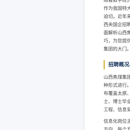
随着数字经
作为我国特
迫切。近年
西央国企招
面解析山西
巧，为您提
集团的大门
招聘概况
山西焦煤集
种形式进行
布覆盖太原
士、博士毕
工程、信息
信息化岗位
方向，每个