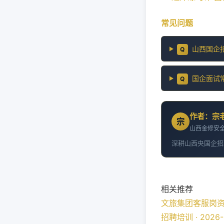
常见问题
山西国企
Q
国企面试
Q
作者：宗
宗
山西金修安全
深耕山西央国企招
相关推荐
文旅集团客服岗资格
招聘培训 · 2026-