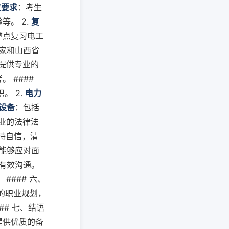
位要求
：考生
。 2.
复
重点复习电工
家和山西省
提供专业的
 ####
。 2.
电力
设备
：包括
业的法律法
持自信，清
能够应对面
有效沟通。
#### 六、
的职业规划，
# 七、结语
提供优质的备