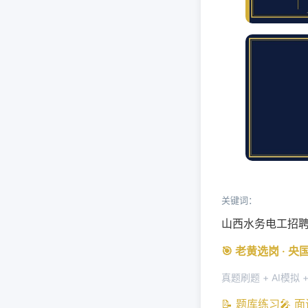
关键词：
山西水务电工招
🎯 老黄选岗 · 
真题刷题 + AI模拟 
📝 题库练习
🎤 