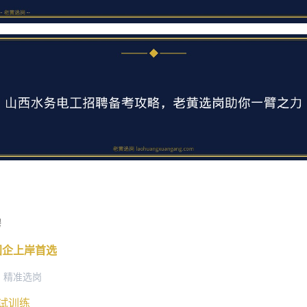
聘
央国企上岸首选
+ 精准选岗
面试训练