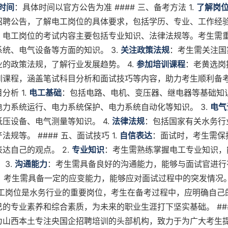
时间
：具体时间以官方公告为准 #### 三、备考方法 1.
了解岗
招聘公告，了解电工岗位的具体要求，包括学历、专业、工作经验等
：电工岗位的考试内容主要包括专业知识、法律法规等。考生需
统、电气设备等方面的知识。 3.
关注政策法规
：考生需关注国
的政策法规，了解行业发展趋势。 4.
参加培训课程
：老黄选岗
课程，涵盖笔试科目分析和面试技巧等内容，助力考生顺利备考。
分析 1.
电工基础
：包括电路、电机、变压器、继电器等基础知识
电力系统运行、电力系统保护、电力系统自动化等知识。 3.
电气
压设备、电气测量等知识。 4.
法律法规
：包括国家有关水务行
法规等。 #### 五、面试技巧 1.
自信表达
：面试时，考生需保
达自己的观点。 2.
专业知识
：考生需熟练掌握电工专业知识，
 3.
沟通能力
：考生需具备良好的沟通能力，能够与面试官进行
：考生需具备一定的应变能力，能够应对面试过程中的突发情况。 
电工岗位是水务行业的重要岗位，考生在备考过程中，应明确自己
的专业素养和综合素质，为未来的职业生涯打下坚实基础。 ###
为山西本土专注央国企招聘培训的头部机构，致力于为广大考生