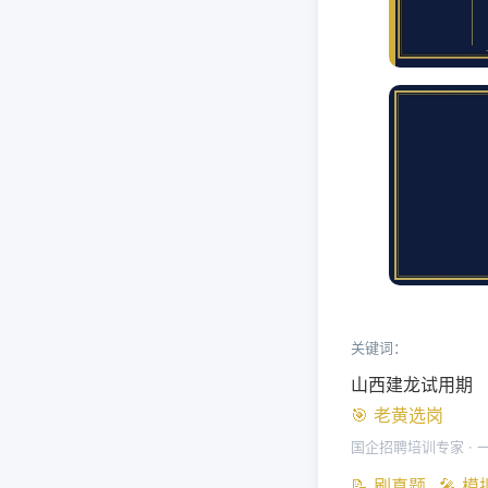
关键词：
山西建龙试用期
🎯 老黄选岗
国企招聘培训专家 · 
📝 刷真题
🎤 