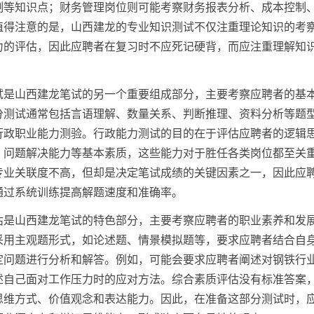
制等知识点；财务管理岗位则可能考察财务报表分析、成本控制
值得注意的是，山西建龙的专业知识测试不仅注重理论知识的考
力的评估，因此应聘者在复习时不应死记硬背，而应注重理解知
试是山西建龙笔试的另一个重要组成部分，主要考察应聘者的基
分测试通常包括言语理解、数量关系、判断推理、资料分析等题
行政职业能力测验。行政能力测试的目的在于评估应聘者的逻辑
、问题解决能力等基本素质，这些能力对于胜任各类岗位都至关
专业关联度不高，但却是决定笔试成绩的关键因素之一，因此应
通过系统训练提高解题速度和准确率。
估是山西建龙笔试的特色部分，主要考察应聘者的职业素养和发
采用主观题形式，如论述题、情景模拟题等，要求应聘者结合自
定问题进行分析和解答。例如，可能会要求应聘者阐述对钢铁行
述自己面对工作压力时的应对方法。综合素质评估没有标准答案
思维方式、价值观念和表达能力。因此，在准备这部分测试时，