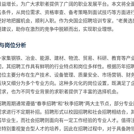
日益增长，为广大求职者提供了广阔的职业发展平台。本文将全
名条件，从岗位需求、资格审查、备考策略到面试技巧等方面进
更好地把握机会，顺利入职。作为央国企招聘培训专家，"老黄选
用建议，助你在激烈的竞争中脱颖而出，实现职业理想。
与岗位分析
一家集钢铁、冶金、能源、建材、物流、贸易、科研、教育等产
团，其招聘工作具有鲜明的行业特点和岗位多样性。根据历年招
岗位主要分布在生产技术、设备管理、质量安全、市场营销、财
板块又细分为多个专业方向。这种多元化的岗位设置，既满足了
需求，也为不同专业背景的求职者提供了丰富的选择机会。
聘周期通常遵循"春季招聘"和"秋季招聘"两大主节点，部分专
需求进行不定期补招。招聘形式以校园招聘和社会招聘相结合，
届毕业生，而社会招聘则面向有一定工作经验的专业人才。值得
来特别重视复合型人才的培养，因此在招聘过程中，对于具备跨