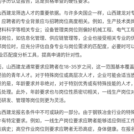
的学历认证报告，这是资格审查的硬性要求。
山西建龙筛选人才的重要依据。与许多央国企一样，山西建龙对
，应聘者的专业背景应与招聘岗位高度相关。例如，生产技术类
材料科学等相关专业；设备管理类岗位则偏好机械工程、电气工
科岗位，如信息化管理、供应链管理等，企业也接受相关专业的
择岗位时，应充分评估自身专业与岗位需求的匹配度，必要时可以
专业匹配度分析工具，提高申请的针对性。
，山西建龙通常要求应聘者在18-35岁之间，这一范围基本覆
经验的青年人才。对于特殊岗位或高层次人才，企业可能会适当
意的是，年龄要求并非绝对，对于特别优秀或有特殊技能的人才
活处理。此外，年龄要求也与岗位性质密切相关，一线生产岗位
而研发、管理等岗位则更为灵活。
山西建龙报名条件中不可或缺的一部分。由于钢铁冶金行业的特
件有特定要求。例如，一线生产岗位要求应聘者能够适应倒班工
疾病史；高空作业岗位则要求应聘者无恐高症，身体健康。在报