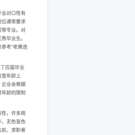
专业对口性有
岗位通常要求
程等专业。对
优秀毕业生。
参考"老黄选
盖了应届毕业
放宽年龄上
，企业会根据
对年龄的限制
殊性，许多岗
作，无色盲色
名前，求职者