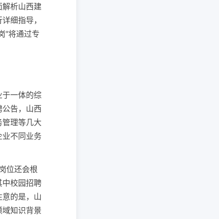
面解析山西建
行详细指导，
岗"将通过专
业于一体的综
聘公告，山西
务管理等几大
企业不同业务
业岗位还会根
其中校园招聘
注意的是，山
领域知识背景