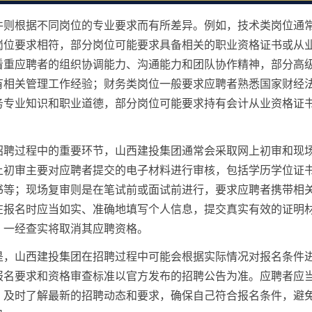
件则根据不同岗位的专业要求而有所差异。例如，技术类岗位通
岗位要求相符，部分岗位可能要求具备相关的职业资格证书或从
看重应聘者的组织协调能力、沟通能力和团队协作精神，部分高
有相关管理工作经验；财务类岗位一般要求应聘者熟悉国家财经
务专业知识和职业道德，部分岗位可能要求持有会计从业资格证
招聘过程中的重要环节，山西建投集团通常会采取网上初审和现
上初审主要对应聘者提交的电子材料进行审核，包括学历学位证
书等；现场复审则是在笔试前或面试前进行，要求应聘者携带相
在报名时应当如实、准确地填写个人信息，提交真实有效的证明
，一经查实将取消其应聘资格。
是，山西建投集团在招聘过程中可能会根据实际情况对报名条件
报名要求和资格审查标准以官方发布的招聘公告为准。应聘者应
，及时了解最新的招聘动态和要求，确保自己符合报名条件，避