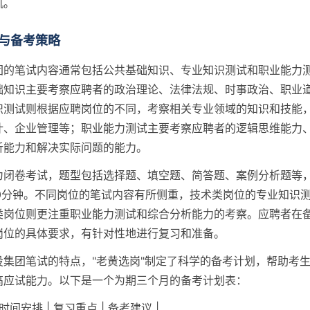
机。
与备考策略
团的笔试内容通常包括公共基础知识、专业知识测试和职业能力
础知识主要考察应聘者的政治理论、法律法规、时事政治、职业
识测试则根据应聘岗位的不同，考察相关专业领域的知识和技能
计、企业管理等；职业能力测试主要考察应聘者的逻辑思维能力
析能力和解决实际问题的能力。
为闭卷考试，题型包括选择题、填空题、简答题、案例分析题等
180分钟。不同岗位的笔试内容有所侧重，技术类岗位的专业知识
类岗位则更注重职业能力测试和综合分析能力的考察。应聘者在
岗位的具体要求，有针对性地进行复习和准备。
投集团笔试的特点，"老黄选岗"制定了科学的备考计划，帮助考
高应试能力。以下是一个为期三个月的备考计划表：
 时间安排 | 复习重点 | 备考建议 |