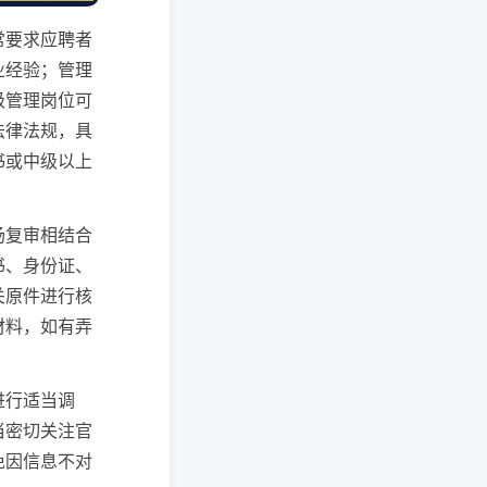
常要求应聘者
业经验；管理
级管理岗位可
法律法规，具
书或中级以上
场复审相结合
书、身份证、
关原件进行核
材料，如有弄
进行适当调
当密切关注官
免因信息不对