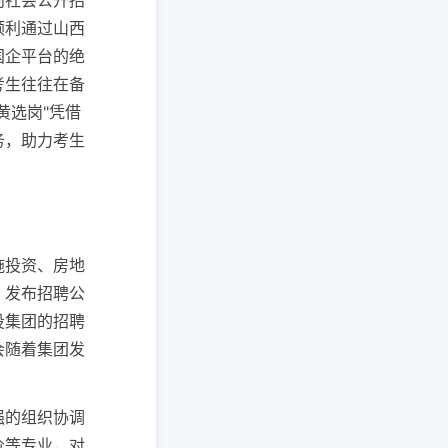
向社会公开招
顺利通过山西
国企平台的绝
考生往往在备
黄选岗"凭借
务，助力考生
施投资、房地
，发布招聘公
投集团的招聘
会随着集团发
强的组织协调
价等专业，对