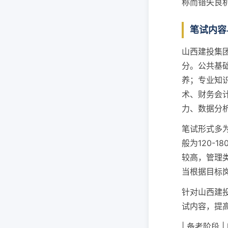
称而错失良
笔试内容
山西建投集
分。公共基
养；专业知
术、财务会
力、数据分
笔试形式多
般为120-
较高，管理
当根据目标
针对山西建
试内容，提
| 备考阶段 |