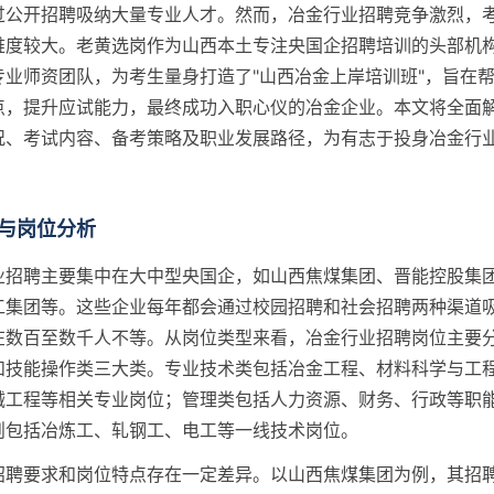
过公开招聘吸纳大量专业人才。然而，冶金行业招聘竞争激烈，
难度较大。老黄选岗作为山西本土专注央国企招聘培训的头部机
专业师资团队，为考生量身打造了"山西冶金上岸培训班"，旨在
点，提升应试能力，最终成功入职心仪的冶金企业。本文将全面
况、考试内容、备考策略及职业发展路径，为有志于投身冶金行
。
与岗位分析
业招聘主要集中在大中型央国企，如山西焦煤集团、晋能控股集
工集团等。这些企业每年都会通过校园招聘和社会招聘两种渠道
在数百至数千人不等。从岗位类型来看，冶金行业招聘岗位主要
和技能操作类三大类。专业技术类包括冶金工程、材料科学与工
械工程等相关专业岗位；管理类包括人力资源、财务、行政等职
则包括冶炼工、轧钢工、电工等一线技术岗位。
招聘要求和岗位特点存在一定差异。以山西焦煤集团为例，其招