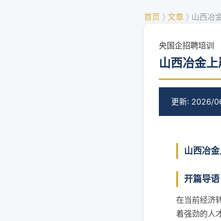
首页
⟩
文章
⟩
山西冶金
央国企招聘培训
山西冶金上
更新: 2026/0
山西冶金
开篇导语
在当前经济
着强劲的人