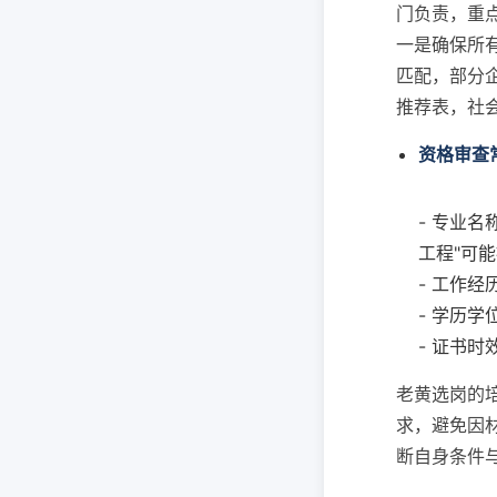
门负责，重
一是确保所
匹配，部分
推荐表，社
资格审查
- 专业
工程"可
- 工作
- 学历
- 证书
老黄选岗的
求，避免因
断自身条件