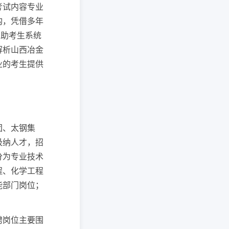
考试内容专业
构，凭借多年
帮助考生系统
解析山西冶金
业的考生提供
团、太钢集
吸纳人才，招
分为专业技术
程、化学工程
能部门岗位；
聘岗位主要围