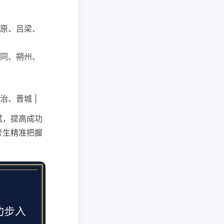
 太原、吕梁、
 大同、朔州、
长治、晋城 |
试，提高成功
考生精准把握