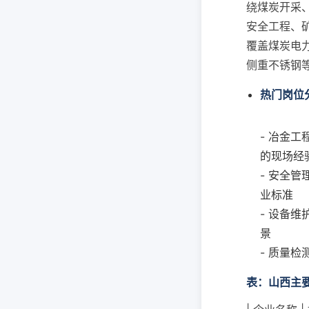
绕煤炭开采
安全工程、
覆盖煤炭电
侧重不锈钢
热门岗位
- 冶金
的现场经
- 安全
业标准
- 设备
景
- 质量
表：山西主要