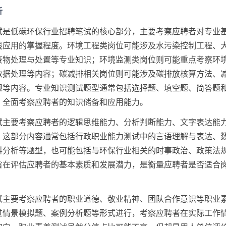
析
试是低碳环保行业招聘笔试的核心部分，主要考察应聘者对专业
践应用的掌握程度。环境工程类岗位可能涉及水污染控制工程、
废物处理与处置等专业知识；环境监测类岗位则可能重点考察环
数据处理等内容；碳减排相关岗位则可能涉及碳排放核算方法、
规等内容。专业知识测试题型通常包括选择题、填空题、简答题
，全面考察应聘者的知识储备和应用能力。
试主要考察应聘者的逻辑思维能力、分析判断能力、文字表达能
。这部分内容通常包括行政职业能力测试中的言语理解与表达、
料分析等题型，也可能包括与环保行业相关的时事政治、政策法
旨在评估应聘者的基本素质和发展潜力，是衡量应聘者是否适合
试主要考察应聘者的职业道德、敬业精神、团队合作意识等职业
过情景模拟题、案例分析题等形式进行，考察应聘者在实际工作