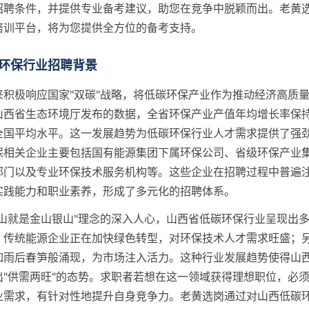
招聘条件，并提供专业备考建议，助您在竞争中脱颖而出。老黄
培训平台，将为您提供全方位的备考支持。
环保行业招聘背景
来积极响应国家"双碳"战略，将低碳环保产业作为推动经济高质
山西省生态环境厅发布的数据，全省环保产业产值年均增长率保持
全国平均水平。这一发展趋势为低碳环保行业人才需求提供了强
保相关企业主要包括国有能源集团下属环保公司、省级环保产业
部门以及专业环保技术服务机构等。这些企业在招聘过程中普遍
实践能力和职业素养，形成了多元化的招聘体系。
青山就是金山银山"理念的深入人心，山西省低碳环保行业呈现出
，传统能源企业正在加快绿色转型，对环保技术人才需求旺盛；
如雨后春笋般涌现，为市场注入活力。这种行业发展趋势使得山
出"供需两旺"的态势。求职者若想在这一领域获得理想职位，必
业需求，有针对性地提升自身竞争力。老黄选岗通过对山西低碳