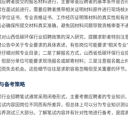
据应聘者提交的报名材料进行，主要审查应聘者的基本条件是否
常在面试前进行，需要应聘者携带相关证明材料原件进行现场核
历学位证书、专业资格证书、工作经历证明等材料的真实性和有
务必确保所提交材料真实准确，避免因材料问题导致资格审查不
过对山西低碳环保行业招聘政策的深入研究，提醒求职者特别注
聘公告中关于专业要求的具体表述，有些岗位可能要求"相关专业
要仔细对照专业目录；二是了解报名方式，山西省低碳环保行业
，但部分单位可能要求现场报名或邮寄材料；三是注意报名截止
间而失去机会。这些细节往往是求职容易忽略但至关重要的环节
与备考策略
保行业招聘笔试通常采用闭卷形式，主要考察应聘者的专业知识
笔试内容因岗位不同而有所差异，但总体上可以分为专业知识测
素养测试三大部分。了解笔试内容并有针对性地进行备考，是提
。