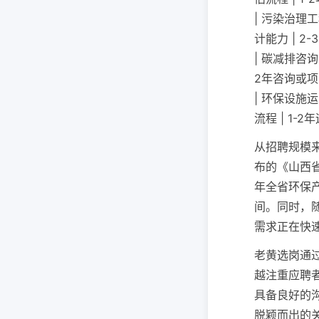
| 污染治理
计能力 | 2
| 碳减排咨
2年咨询或项
| 环保设施
流程 | 1-
从招聘规模
布的《山西省
年全省环保
间。同时，
需求正在快
老黄选岗通
越注重应聘
具备良好的
脱颖而出的