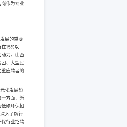
选岗作为专业
量发展的重要
在15%以
劲动力。山西
集团、大型民
注重应聘者的
多元化发展趋
另一方面，新
西低碳环保招
须深入了解行
环保行业招聘