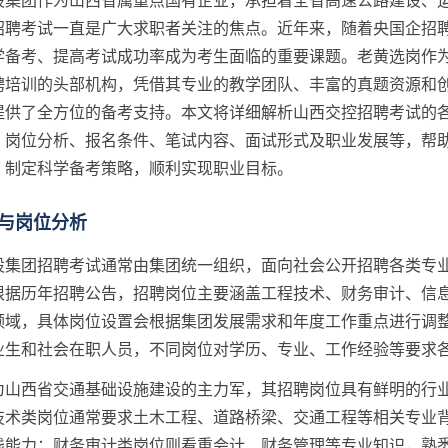
股集团作为山西省属重点国有企业，承担着全省高速公路建设、
招聘考试一直是广大求职者关注的焦点。近年来，随着央国企招
学备考、提高考试成功率成为考生面临的重要课题。老黄选岗作
聘培训的头部机构，凭借其专业的教学团队、丰富的真题资源和
提供了全方位的备考支持。本文将详细解析山西交控招聘考试的
、岗位分析、报名条件、笔试内容、面试形式及职业发展等，帮
，制定科学备考策略，顺利实现职业目标。
与岗位分析
股集团招聘考试通常由集团统一组织，面向社会公开招聘各类专
根据历年招聘公告，招聘岗位主要涵盖工程技术、财务审计、信
领域，具体岗位设置会根据集团发展需求和年度工作重点进行调
业生和社会在职人员，不同岗位对学历、专业、工作经验等要求
为山西省交通基础设施建设的主力军，其招聘岗位具有鲜明的行
技术类岗位通常要求土木工程、道路桥梁、交通工程等相关专业
践能力；财务审计类岗位则看重会计、财务管理等专业知识，熟