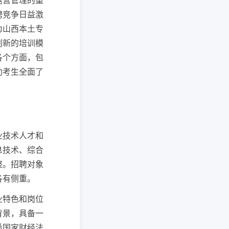
运营管理的重
聘竞争日益激
为山西本土专
创新的培训模
各个方面，包
助考生全面了
业技术人才和
息技术、综合
整。招聘对象
各有侧重。
业特色和岗位
背景，具备一
悉国家财经法