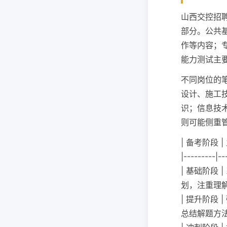
山西交控招
部分。公共
作等内容；
能力测试主
不同岗位的
设计、施工
识；信息技
则可能侧重
| 备考阶段 |
|---------|--
| 基础阶段 
划，注重理解
| 提升阶段 
总结解题方法