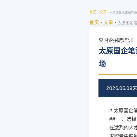
首页
·
文章
·
太原国企笔试辅导班
首页
·
文章
·
太原国企
央国企招聘培训
太原国企笔
场
2026.06.09
来
# 太原国
## 一、选
在激烈的人
求职者中脱