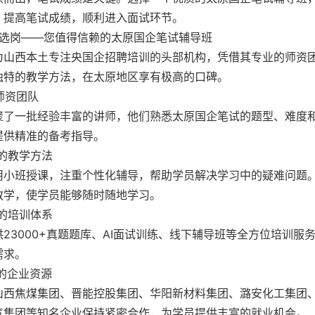
，提高笔试成绩，顺利进入面试环节。
黄选岗——您值得信赖的太原国企笔试辅导班
为山西本土专注央国企招聘培训的头部机构，凭借其专业的师资
独特的教学方法，在太原地区享有极高的口碑。
业师资团队
聚了一批经验丰富的讲师，他们熟悉太原国企笔试的题型、难度
提供精准的备考指导。
独特的教学方法
用小班授课，注重个性化辅导，帮助学员解决学习中的疑难问题
教学，使学员能够随时随地学习。
完善的培训体系
23000+真题题库、AI面试训练、线下辅导班等全方位培训服
需求。
丰富的企业资源
山西焦煤集团、晋能控股集团、华阳新材料集团、潞安化工集团
气集团等知名企业保持紧密合作，为学员提供丰富的就业机会。