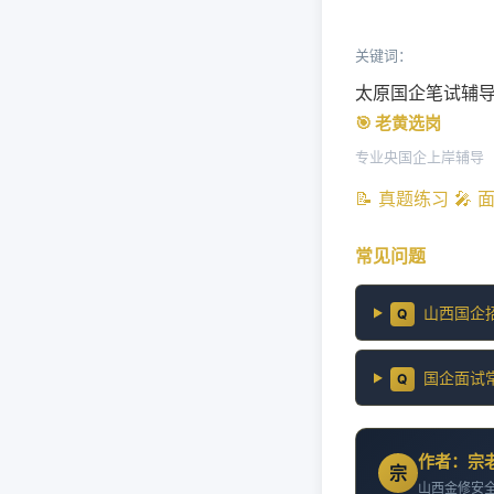
关键词：
太原国企笔试辅
🎯 老黄选岗
专业央国企上岸辅导
📝 真题练习
🎤
常见问题
山西国企
Q
国企面试
Q
作者：宗
宗
山西金修安全