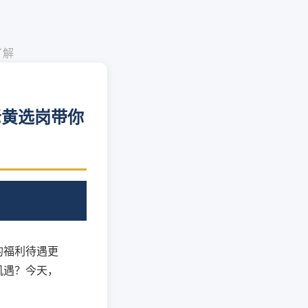
了解
老黄选岗带你
的福利待遇更
机遇？今天，