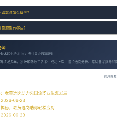
招聘笔试怎么备考？
常见题型有哪些？
老师
技术职业培训中心 · 专注国企招聘培训
聘领域多年，累计帮助数千名考生成功上岸，擅长选岗分析、笔试备考指导和
信息来源
略：老黄选岗助力央国企职业生涯发展
026-06-23
件揭秘，老黄选岗助你轻松应对
026-06-23