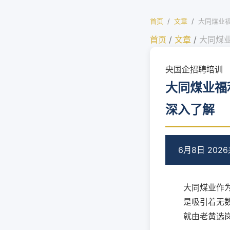
首页
/
文章
/
大同煤业
首页
/
文章
/
大同煤
央国企招聘培训
大同煤业福
深入了解
6月8日 2026
大同煤业作
是吸引着无
就由老黄选