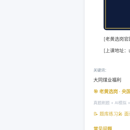
[老黄选岗官网：
[上课地址：
关键词：
大同煤业福利
🎯 老黄选岗 · 
真题刷题 + AI模拟 
📝 题库练习
🎤 
常见问题