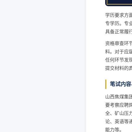
学历要求方
专学历。专
具备正常履
资格审查环
料。对于应
任何环节发
提交材料的
笔试内容
山西焦煤集
要考察应聘
全、矿山压
论、英语等
能力等。