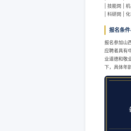
| 技能岗 |
| 科研岗 |
报名条件
报名参加山
应聘者具有
业道德和敬
下，具体年