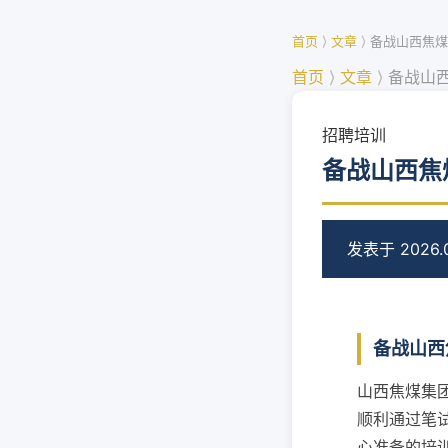
首页
⟩
文章
⟩
备战山西焦煤
首页
⟩
文章
⟩
备战山
招聘培训
备战山西焦
发表于 2026.0
备战山西
山西焦煤集
顺利通过笔
心准备的培