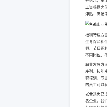
开信息，集
工资根据岗
津贴、高温
福利待遇方
生育保险和
假、节日福
不同岗位、
职业发展方
序列、技能
职培训、专
的员工可以
老黄选岗已
名企业。我