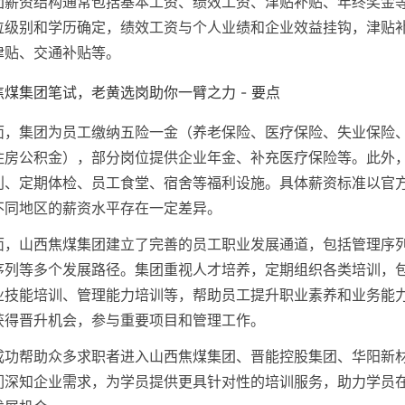
团薪资结构通常包括基本工资、绩效工资、津贴补贴、年终奖金
位级别和学历确定，绩效工资与个人业绩和企业效益挂钩，津贴
津贴、交通补贴等。
面，集团为员工缴纳五险一金（养老保险、医疗保险、失业保险
住房公积金），部分岗位提供企业年金、补充医疗保险等。此外
利、定期体检、员工食堂、宿舍等福利设施。具体薪资标准以官
不同地区的薪资水平存在一定差异。
面，山西焦煤集团建立了完善的员工职业发展通道，包括管理序
序列等多个发展路径。集团重视人才培养，定期组织各类培训，
业技能培训、管理能力培训等，帮助员工提升职业素养和业务能
获得晋升机会，参与重要项目和管理工作。
成功帮助众多求职者进入山西焦煤集团、晋能控股集团、华阳新
们深知企业需求，为学员提供更具针对性的培训服务，助力学员