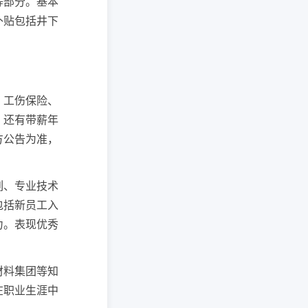
等部分。基本
补贴包括井下
、工伤保险、
，还有带薪年
方公告为准，
列、专业技术
包括新员工入
力。表现优秀
材料集团等知
在职业生涯中