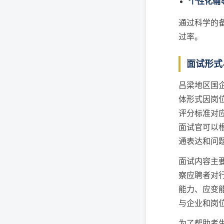
个性化辅
通过科学的
过率。
面试形式
吕梁地区国
体形式因岗
评分标准对
面试官可以
通表达和问
面试内容主
察应聘者对
能力、应变
与企业和岗
为了帮助考