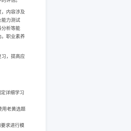
养的评估。
度，内容涉及
业能力测试
料分析等能
力。职业素养
复习，提高应
 制定详细学习
 使用老黄选题
间和要求进行模