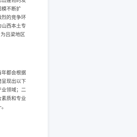
现出蓬勃的发
规模不断扩
激烈的竞争环
为山西本土专
，为吕梁地区
每年都会根据
聘呈现出以下
产业领域；二
合素质和专业
一。