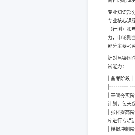
岗位的笔试
专业知识部
专业核心课
（行测）和
力，申论则
部分主要考
针对吕梁国
试能力：
| 备考阶段 |
|---------|--
| 基础夯实阶
计划，每天保
| 强化提高
库进行专项训
| 模拟冲刺阶