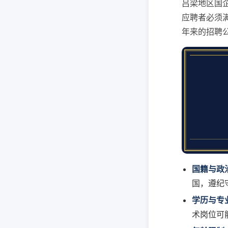
吕梁地区国
应聘者必须
年来的招聘
国籍与政
国，遵纪
学历与专
术岗位可