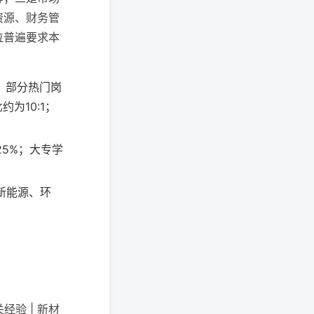
资源、财务管
位普遍要求本
，部分热门岗
为10:1；
5%；大专学
新能源、环
经验 | 新材