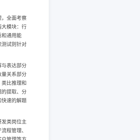
理，全面考察
两大模块：行
质和通用能
识测试则针对
解与表达部分
数量关系部分
、类比推理和
据的提取、分
和快速的解题
研发类岗位主
产流程管理、
客户管理等方