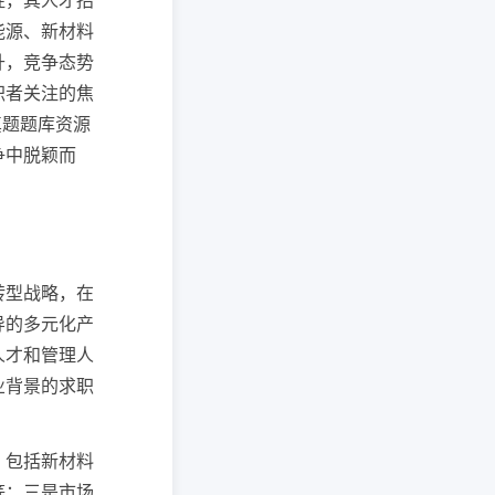
柱，其人才招
能源、新材料
升，竞争态势
职者关注的焦
真题题库资源
争中脱颖而
转型战略，在
导的多元化产
人才和管理人
业背景的求职
，包括新材料
等；三是市场