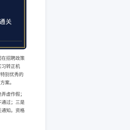
团在招聘政策
实习转正机
于特别优秀的
用方案。
绝弄虚作假；
不通过；三是
关通知。资格
。