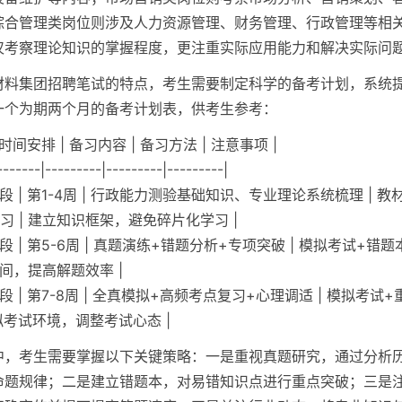
综合管理类岗位则涉及人力资源管理、财务管理、行政管理等相
仅考察理论知识的掌握程度，更注重实际应用能力和解决实际问
材料集团招聘笔试的特点，考生需要制定科学的备考计划，系统
一个为期两个月的备考计划表，供考生参考：
 时间安排 | 备习内容 | 备习方法 | 注意事项 |
-------|---------|---------|---------|
段 | 第1-4周 | 行政能力测验基础知识、专业理论系统梳理 | 
习 | 建立知识框架，避免碎片化学习 |
段 | 第5-6周 | 真题演练+错题分析+专项突破 | 模拟考试+错
时间，提高解题效率 |
段 | 第7-8周 | 全真模拟+高频考点复习+心理调适 | 模拟考试
模拟考试环境，调整考试心态 |
中，考生需要掌握以下关键策略：一是重视真题研究，通过分析
命题规律；二是建立错题本，对易错知识点进行重点突破；三是