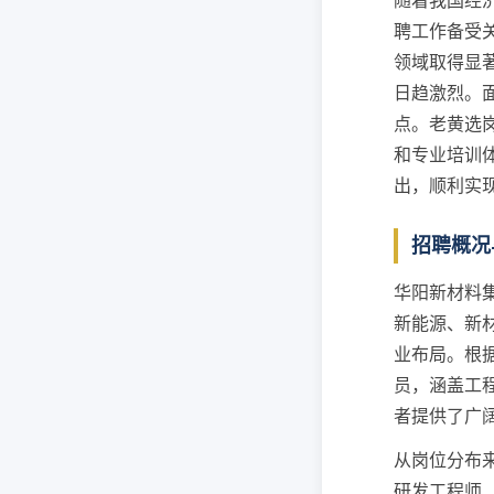
随着我国经
聘工作备受
领域取得显
日趋激烈。
点。老黄选岗
和专业培训
出，顺利实
招聘概况
华阳新材料
新能源、新
业布局。根
员，涵盖工
者提供了广
从岗位分布
研发工程师