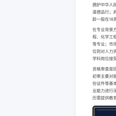
拥护中华人
道德品行；
龄一般在1
在专业背景
程、化学工
等专业；市
位则对人力
学科岗位接
资格审查是
初审主要对
份证件等基
业能力进行
历需提供教