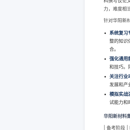
料撰写议论
力，难度相
针对华阳新
系统复习
整的知识
合。
强化通用
和技巧。
关注行业
发展和产
模拟实战
试能力和
华阳新材料
| 备考阶段 |