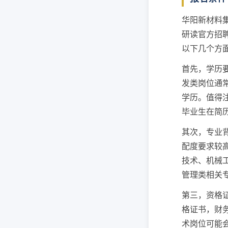
华阳新材料
研读官方招
以下几个方
首先，学历
发类岗位通
学历。值得
毕业生在简
其次，专业
配度要求较
技术、机械
管理类相关
第三，资格
格证书，财务
术岗位可能