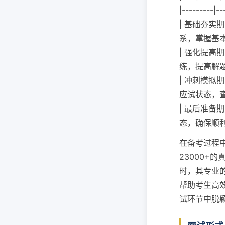
|---------|--
| 基础夯实期
系，掌握基本
| 强化提高
练，提高解题
| 冲刺模拟
应试状态，查
| 最后准备
态，确保顺利
在备考过程
23000+
时，其专业
帮助考生高
试环节中脱