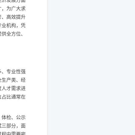
经济发展方面
才，为广大求
考、高效提升
专业机构，凭
提供全方位、
多、专业性强
全生产类、经
度人才需求进
位占比通常在
、体检、公示
试三部分，面
过程中需要密