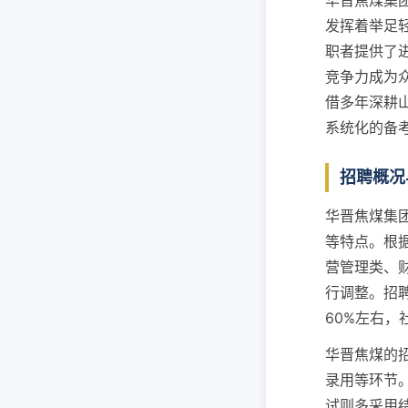
华晋焦煤集
发挥着举足
职者提供了
竞争力成为
借多年深耕
系统化的备
招聘概况
华晋焦煤集
等特点。根
营管理类、
行调整。招
60%左右
华晋焦煤的
录用等环节
试则多采用