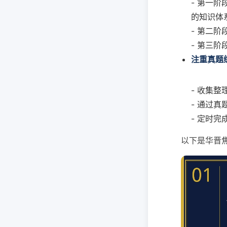
- 第一
的知识体
- 第二
- 第三
注重真题
- 收集
- 通过
- 定时
以下是华晋