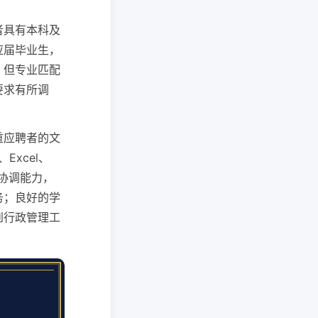
者具有本科及
应届毕业生，
，但专业匹配
要求有所调
重应聘者的文
xcel、
通协调能力，
务；良好的学
到行政管理工