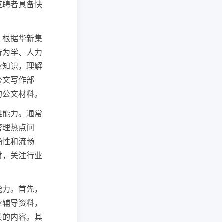
应聘者具备快
。根据华新集
行为学、人力
业知识，理解
公文写作部
的公文材料。
维能力。通常
管理热点问
确性和流畅
材，关注行业
能力。首先，
业辅导资料，
关的内容。其