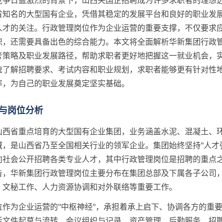
竞争日益激烈的背景下，山西央国企招聘成为许多求职者的理想
省知名的大型国有企业，凭借其稳定的发展平台和良好的职业发
人才的关注。行政管理岗位作为企业运营的重要支撑，不仅要求
识，还需要具备出色的综合能力。本文将全面解析华新集团行政
考策略及职业发展路径，帮助求职者更好地把握这一就业机会，
统了解招聘要求、考试内容和职业规划，求职者能够更有针对性
率，为自己的职业发展奠定坚实基础。
与岗位分析
山西省重点培育的大型国有企业集团，业务涵盖水泥、混凝土、
域，是山西省乃至全国相关行业的领军企业。集团始终坚持"人才
向社会公开招聘各类专业人才，其中行政管理岗位是招聘的重点
告，华新集团行政管理岗位主要分布在集团总部及下属各子公司
、文秘工作、人力资源协调和对外联络等重要工作。
位作为企业运营的"中枢神经"，承担着承上启下、协调各方的重
括文件起草与流转、会议组织与记录、资产管理、后勤服务、招