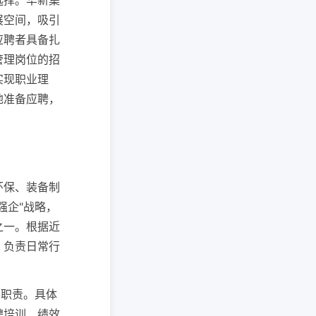
选择。华新集
展空间，吸引
应聘者具备扎
管理岗位的招
实现职业理
地准备应聘，
环保、装备制
强企"战略，
之一。根据近
，负责日常行
要职责。具体
聘培训、绩效