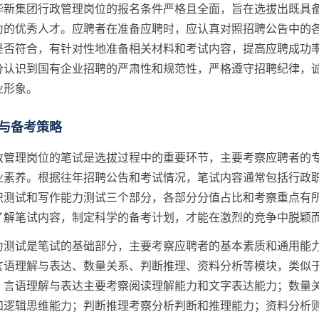
华新集团行政管理岗位的报名条件严格且全面，旨在选拔出既具
力的优秀人才。应聘者在准备应聘时，应认真对照招聘公告中的
是否符合，有针对性地准备相关材料和考试内容，提高应聘成功
分认识到国有企业招聘的严肃性和规范性，严格遵守招聘纪律，
业形象。
与备考策略
政管理岗位的笔试是选拔过程中的重要环节，主要考察应聘者的
业素养。根据往年招聘公告和考试情况，笔试内容通常包括行政
识测试和写作能力测试三个部分，各部分分值占比和考察重点有
了解笔试内容，制定科学的备考计划，才能在激烈的竞争中脱颖
力测试是笔试的基础部分，主要考察应聘者的基本素质和通用能
言语理解与表达、数量关系、判断推理、资料分析等模块，类似
。言语理解与表达主要考察阅读理解能力和文字表达能力；数量
和逻辑思维能力；判断推理考察分析判断和推理能力；资料分析