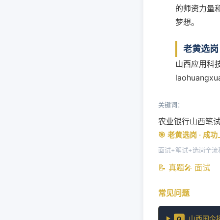
的师资力量
梦想。
老黄选岗
山西应用科
laohuangxu
关键词：
农业银行山西笔
🎯 老黄选岗 · 成
面试+笔试+选岗全流
📝 真题
🎤 面试
常见问题
山西国企
Q