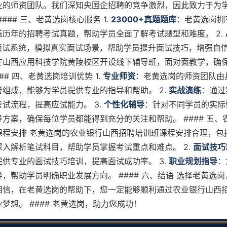
业的师资团队。我们深知央国企招聘的竞争激烈，因此致力于为
### 三、老黄选岗核心服务 1.
23000+真题题库
：老黄选岗拥
盖历年的招聘考试真题，帮助学员全面了解考试题型和难度。 2.
面试系统，模拟真实面试场景，帮助学员提升面试技巧，增强自信
在山西应用科技学院黄陵校区开设线下辅导班，面对面教学，确
## 四、老黄选岗培训优势 1.
专业师资
：老黄选岗的师资团队由
组成，能够为学员提供专业的指导和帮助。 2.
实战演练
：通过
试流程，提高应试能力。 3.
个性化辅导
：针对不同学员的实际
方案，确保每位学员都能得到充分的关注和帮助。 #### 五、
程安排 老黄选岗的农业银行山西招聘培训班课程安排合理，包括
深入解析笔试科目，帮助学员掌握考试重点和难点。 2.
面试技巧
供专业的面试技巧培训，提高面试成功率。 3.
职业规划指导
：
，帮助学员明确职业发展方向。 #### 六、结语 选择老黄选
相信，在老黄选岗的帮助下，您一定能够顺利通过农业银行山西
梦想。 #### 老黄选岗，助力您成功！