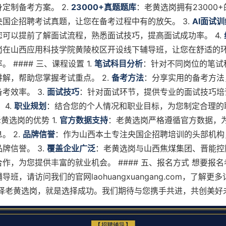
定制备考方案。 2.
23000+真题题库
：老黄选岗拥有23000
央国企招聘考试真题，让您在备考过程中有的放矢。 3.
AI面试训
您可以提前了解面试流程，熟悉面试技巧，提高面试成功率。 4.
岗在山西应用科技学院黄陵校区开设线下辅导班，让您在舒适的
 #### 三、课程设置 1.
笔试科目分析
：针对不同岗位的笔试
解，帮助您掌握考试重点。 2.
备考方法
：分享实用的备考方法
考效率。 3.
面试技巧
：针对面试环节，提供专业的面试技巧培
 4.
职业规划
：结合您的个人情况和职业目标，为您制定合理的
老黄选岗的优势 1.
官方数据支持
：老黄选岗严格遵循官方数据，
。 2.
品牌信誉
：作为山西本土专注央国企招聘培训的头部机构
牌信誉。 3.
覆盖企业广泛
：老黄选岗与山西焦煤集团、晋能控
作，为您提供丰富的就业机会。 #### 五、报名方式 想要报
班，请访问我们的官网laohuangxuangang.com，了解更多详
选择老黄选岗，就是选择成功。我们期待与您携手共进，共创美好