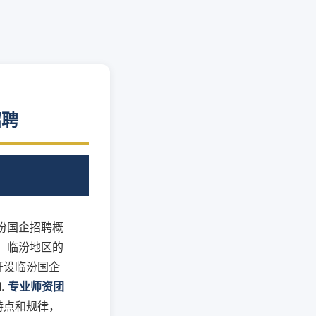
招聘
临汾国企招聘概
，临汾地区的
开设临汾国企
.
专业师资团
特点和规律，