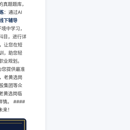
+的真题题库，
练
：通过AI
线下辅导
环境中学习，
科目，进行详
，让您在短
训，助您轻
职业规划。
为您提供最准
，老黄选岗
股集团等众
名老黄选岗临
情。 ####
未来！