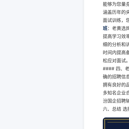
能够为您量身
涵盖历年的
面试训练，
班
：老黄选
提高学习效率。
细的分析和讲
时间内提高备
松应对面试。
#### 四、
确的招聘信息
拥有良好的品
多知名企业合
汾国企招聘辅导
六、总结 