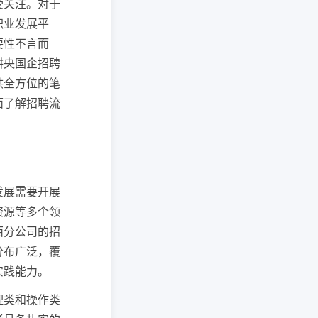
受关注。对于
职业发展平
要性不言而
耕央国企招聘
供全方位的笔
面了解招聘流
发展需要开展
资源等多个领
西分公司的招
分布广泛，覆
实践能力。
理类和操作类